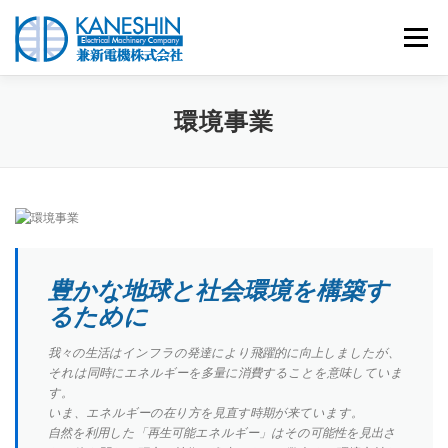
コ
ン
メニュー
テ
ン
ツ
へ
会社概要
取扱商材
WEBカタログ
アクセス
環境事業
ス
キ
ッ
プ
お問い合わせ
採用サイト
豊かな地球と社会環境を構築す
るために
我々の生活はインフラの発達により飛躍的に向上しましたが、
それは同時にエネルギーを多量に消費することを意味していま
す。
いま、エネルギーの在り方を見直す時期が来ています。
自然を利用した「再生可能エネルギー」はその可能性を見出さ