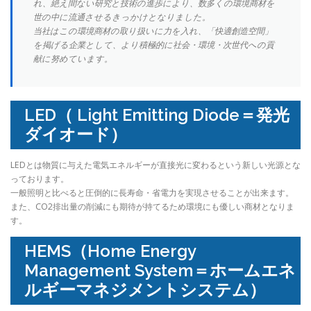
れ、絶え間ない研究と技術の進歩により、数多くの環境商材を
世の中に流通させるきっかけとなりました。
当社はこの環境商材の取り扱いに力を入れ、「快適創造空間」
を掲げる企業として、より積極的に社会・環境・次世代への貢
献に努めています。
LED（ Light Emitting Diode＝発光
ダイオード）
LEDとは物質に与えた電気エネルギーが直接光に変わるという新しい光源とな
っております。
一般照明と比べると圧倒的に長寿命・省電力を実現させることが出来ます。
また、CO2排出量の削減にも期待が持てるため環境にも優しい商材となりま
す。
HEMS（Home Energy
Management System＝ホームエネ
ルギーマネジメントシステム）